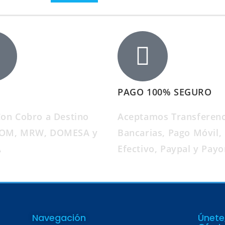
PAGO 100% SEGURO
Con Cobro a Destino
Aceptamos Transferenc
OOM, MRW, DOMESA y
Bancarias, Pago Móvil,
A
Efectivo, Paypal y Payo
Navegación
Únete