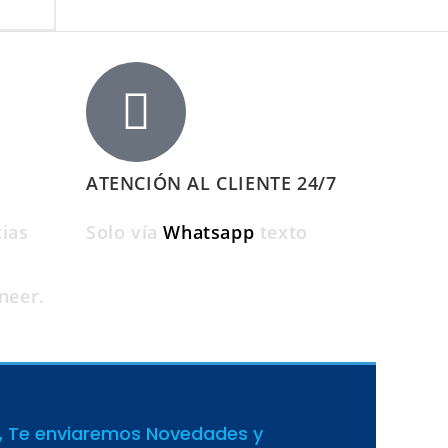
ATENCIÓN AL CLIENTE 24/7
ias
Solo vía
Whatsapp
texto
neer.
, Te enviaremos Novedades y