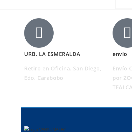
URB. LA ESMERALDA
envío
Retiro en Oficina. San Diego,
Envío 
Edo. Carabobo
por Z
TEALC