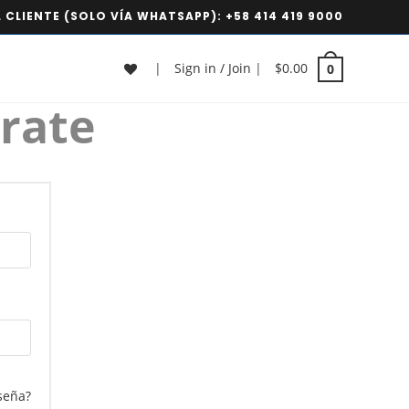
 CLIENTE (SOLO VÍA WHATSAPP):
+58 414 419 9000
|
Sign in / Join
|
$
0.00
0
trate
seña?