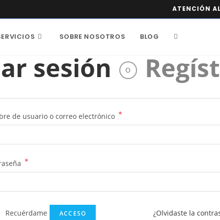
ATENCIÓN AL
SERVICIOS
SOBRE NOSOTROS
BLOG
iar sesión
Regís
O
*
re de usuario o correo electrónico
*
raseña
Recuérdame
¿Olvidaste la contra
ACCESO