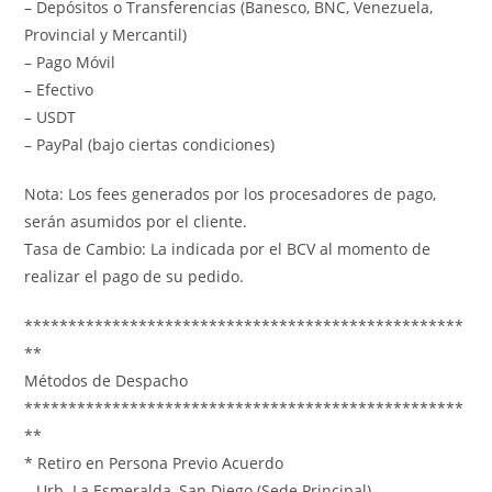
– Depósitos o Transferencias (Banesco, BNC, Venezuela,
Provincial y Mercantil)
– Pago Móvil
– Efectivo
– USDT
– PayPal (bajo ciertas condiciones)
Nota: Los fees generados por los procesadores de pago,
serán asumidos por el cliente.
Tasa de Cambio: La indicada por el BCV al momento de
realizar el pago de su pedido.
**************************************************
**
Métodos de Despacho
**************************************************
**
* Retiro en Persona Previo Acuerdo
– Urb. La Esmeralda, San Diego (Sede Principal)