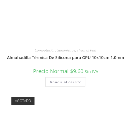
Computación
,
Suministros
,
Thermal Pad
Almohadilla Térmica De Silicona para GPU 10x10cm 1.0mm
Precio Normal
$
9.60
Sin IVA
Añadir al carrito
AGOTADO