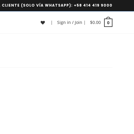
 CLIENTE (SOLO VÍA WHATSAPP):
+58 414 419 9000
|
Sign in / Join
|
$
0.00
0