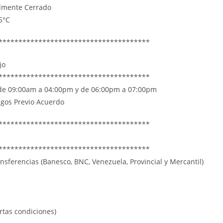
lmente Cerrado
5°C
**************************************
jo
**************************************
 de 09:00am a 04:00pm y de 06:00pm a 07:00pm
gos Previo Acuerdo
**************************************
**************************************
nsferencias (Banesco, BNC, Venezuela, Provincial y Mercantil)
ertas condiciones)