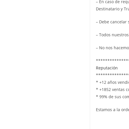
– En caso de req
Destinatario y T
– Debe cancelar 
– Todos nuestros
– No nos hacemo
**************
Reputación
**************
* +12 años vend
* +1852 ventas c
* 99% de sus co
Estamos a la ord