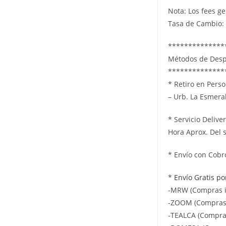
Nota: Los fees g
Tasa de Cambio: 
**************
Métodos de Des
**************
* Retiro en Pers
– Urb. La Esmeral
* Servicio Delive
Hora Aprox. Del 
* Envío con Cobr
*
Envío Gratis p
-MRW (Compras i
-ZOOM (Compras 
-TEALCA (Compras