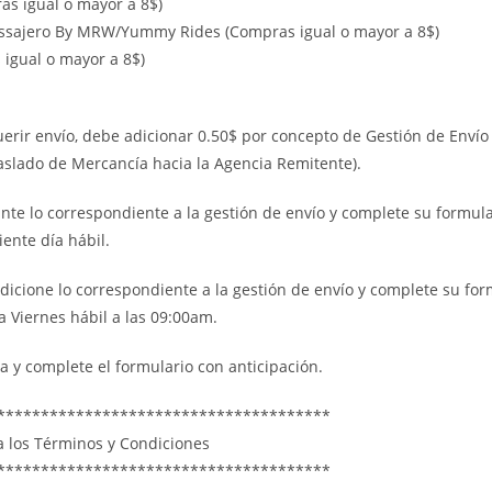
s igual o mayor a 8$)
ssajero By MRW/Yummy Rides (Compras igual o mayor a 8$)
igual o mayor a 8$)
uerir envío, debe adicionar 0.50$ por concepto de Gestión de Envío
raslado de Mercancía hacia la Agencia Remitente).
nte lo correspondiente a la gestión de envío y complete su formula
ente día hábil.
adicione lo correspondiente a la gestión de envío y complete su for
a Viernes hábil a las 09:00am.
a y complete el formulario con anticipación.
**************************************
ta los Términos y Condiciones
**************************************