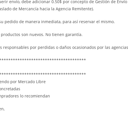
uerir envío, debe adicionar 0.50$ por concepto de Gestión de Envío
raslado de Mercancía hacia la Agencia Remitente).
su pedido de manera inmediata, para así reservar el mismo.
 productos son nuevos. No tienen garantía.
s responsables por perdidas o daños ocasionados por las agencia
**************************************
**************************************
iendo por Mercado Libre
oncretadas
mpradores lo recomiendan
en,