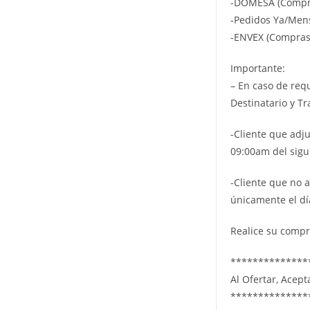
-DOMESA (Compra
-Pedidos Ya/Men
-ENVEX (Compras 
Importante:
– En caso de req
Destinatario y T
-Cliente que adju
09:00am del sigui
-Cliente que no 
únicamente el dí
Realice su compr
**************
Al Ofertar, Acep
**************