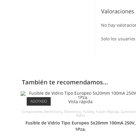
Valoraciones
No hay valoracio
Solo los usuario
También te recomendamos…
AGOTADO
Vista rápida
Componentes Electrónicos
,
Electrónico
,
Fusible
,
Fusión Rápida
,
Suministr
Vidrio
Fusible de Vidrio Tipo Europeo 5x20mm 100mA 250V,
1Pza.