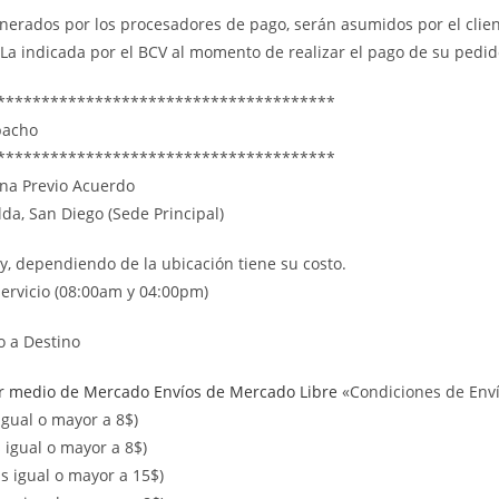
enerados por los procesadores de pago, serán asumidos por el clien
La indicada por el BCV al momento de realizar el pago de su pedid
**************************************
pacho
**************************************
ona Previo Acuerdo
da, San Diego (Sede Principal)
ry, dependiendo de la ubicación tiene su costo.
servicio (08:00am y 04:00pm)
o a Destino
or medio de Mercado Envíos de Mercado Libre
«Condiciones de Envío
gual o mayor a 8$)
igual o mayor a 8$)
 igual o mayor a 15$)