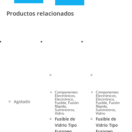
Productos relacionados
Componentes
Componentes
Electrónicos
,
Electrónicos
,
Electrónico
,
Electrónico
,
Agotado
Fusible
,
Fusión
Fusible
,
Fusión
Rápida
,
Rápida
,
Suministros
,
Suministros
,
Vidrio
Vidrio
Fusible de
Fusible de
Vidrio Tipo
Vidrio Tipo
Europeo
Europeo