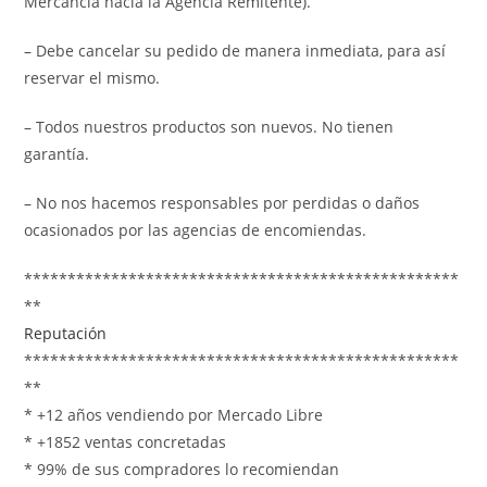
Mercancía hacia la Agencia Remitente).
– Debe cancelar su pedido de manera inmediata, para así
reservar el mismo.
– Todos nuestros productos son nuevos. No tienen
garantía.
– No nos hacemos responsables por perdidas o daños
ocasionados por las agencias de encomiendas.
**************************************************
**
Reputación
**************************************************
**
* +12 años vendiendo por Mercado Libre
* +1852 ventas concretadas
* 99% de sus compradores lo recomiendan